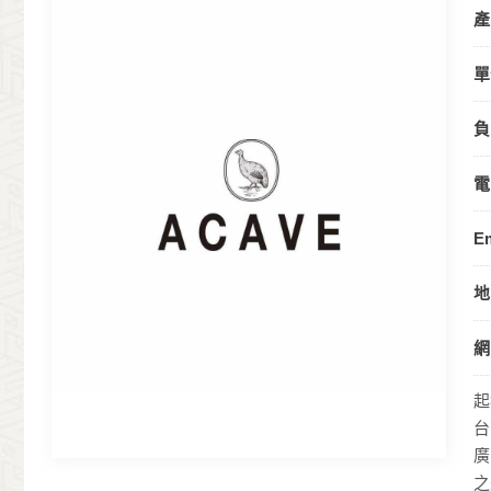
產
單
負
電
Em
地
網
起
台
廣
之