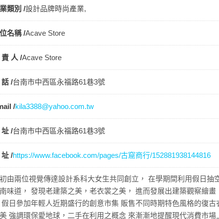
業類別 /
設計品牌時尚產業,
位名稱 /
Acave Store
 責 人 /
Acave Store
 話 /
台南市中西區永福路61巷3號
ail /
kila3388@yahoo.com.tw
 址 /
台南市中西區永福路61巷3號
 址 /
https://www.facebook.com/pages/古窟商行/152881938144816
初由兩位視覺傳達設計系科大女生共同創立， 在學期間利用假日抽
南味道， 發現老建築之美，老衣裳之美， 進而發展出建築觀察繪畫
 假日參加年輕人近期盛行的創意市集 販售不同時期特色風格的復古
美 強調環保愛地球，二手在利用之概念 來漸漸地提醒現代消費市場