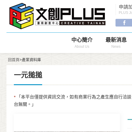
Menu
申請加
Navigation
PLUS Jo
中心簡介
最新消息
About Us
News
回首頁
>產業資料庫
一元搥搥
「本平台僅提供資訊交流，如有商業行為之產生應自行洽談
*
台無關。」