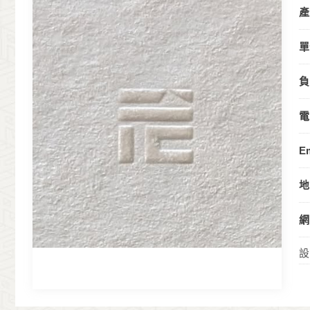
產
單
負
電
Em
地
網
設