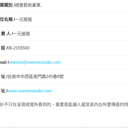
業類別 /
視覺藝術產業,
位名稱 /
一元搥搥
 責 人 /
一元搥搥
 話 /
06-2155500
ail /
oneone@oneonestudio.com
 址 /
台南市中西區南門路245巷8號
 址 /
www.oneonestudio.com
計不只在呈現視覺所看到的‧重要是能讓人感受其內在所要傳達的特