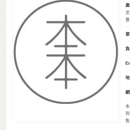
產
文
意
單
負
Em
地
網
本
到
售