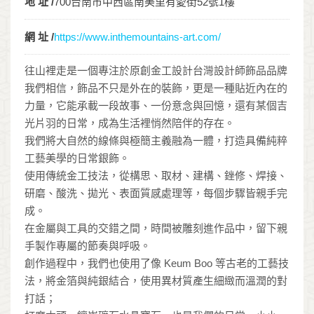
地 址 /
700台南市中西區南美里有愛街52號1樓
網 址 /
https://www.inthemountains-art.com/
往山裡走是一個專注於原創金工設計台灣設計師飾品品牌
我們相信，飾品不只是外在的裝飾，更是一種貼近內在的
力量，它能承載一段故事、一份意念與回憶，還有某個吉
光片羽的日常，成為生活裡悄然陪伴的存在。
我們將大自然的線條與極簡主義融為一體，打造具備純粹
工藝美學的日常銀飾。
使用傳統金工技法，從構思、取材、建構、銼修、焊接、
研磨、酸洗、拋光、表面質感處理等，每個步驟皆親手完
成。
在金屬與工具的交錯之間，時間被雕刻進作品中，留下親
手製作專屬的節奏與呼吸。
創作過程中，我們也使用了像 Keum Boo 等古老的工藝技
法，將金箔與純銀結合，使用異材質產生細緻而溫潤的對
打話；