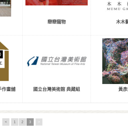
戀戀寵物
木木
re手作畫舖
國立台灣美術館 典藏組
黃彥
<
1
2
3
>