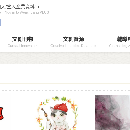
入/登入產業資料庫
in / log in to Wenchuang PLUS
文創刊物
文創資源
輔導
Curtural Innovation
Creative Industries Database
Counseling A