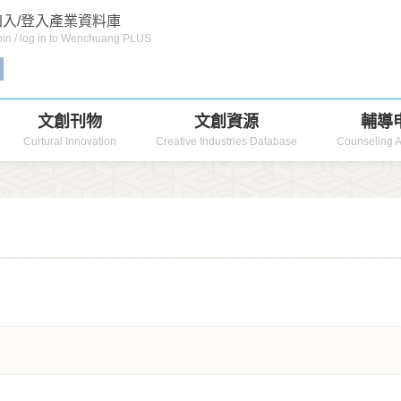
入/登入產業資料庫
in / log in to Wenchuang PLUS
文創刊物
文創資源
輔導
Curtural Innovation
Creative Industries Database
Counseling A