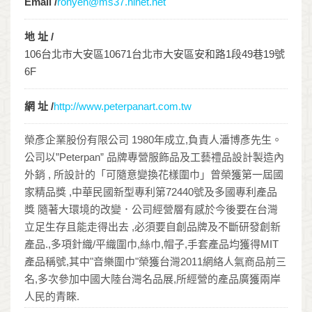
Email /
ronyen@ms37.hinet.net
地 址 /
106台北市大安區10671台北市大安區安和路1段49巷19號
6F
網 址 /
http://www.peterpanart.com.tw
榮彥企業股份有限公司 1980年成立,負責人潘博彥先生。
公司以”Peterpan” 品牌專營服飾品及工藝禮品設計製造內
外銷 , 所設計的「可隨意變換花樣圍巾」曾榮獲第一屆國
家精品獎 ,中華民國新型專利第72440號及多國專利產品
獎 隨著大環境的改變．公司經營層有感於今後要在台灣
立足生存且能走得出去 ,必須要自創品牌及不斷研發創新
產品.,多項針織/平織圍巾,絲巾,帽子,手套產品均獲得MIT
產品稱號,其中"音樂圍巾"榮獲台灣2011網絡人氣商品前三
名,多次參加中國大陸台灣名品展,所經營的產品廣獲兩岸
人民的青睞.