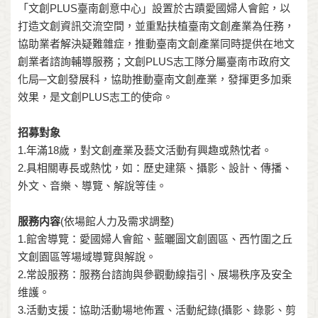
「文創PLUS臺南創意中心」設置於古蹟愛國婦人會館，以
打造文創資訊交流空間，並重點扶植臺南文創產業為任務，
協助業者解決疑難雜症，推動臺南文創產業同時提供在地文
創業者諮詢輔導服務；文創PLUS志工隊分屬臺南市政府文
化局─文創發展科，協助推動臺南文創產業，發揮更多加乘
效果，是文創PLUS志工的使命。
招募對象
1.年滿18歲，對文創產業及藝文活動有興趣或熱忱者。
2.具相關專長或熱忱，如：歷史建築、攝影、設計、傳播、
外文、音樂、導覽、解說等佳。
服務内容
(依場館人力及需求調整)
1.館舍導覽：愛國婦人會館、藍曬圖文創園區、西竹圍之丘
文創園區等場域導覽與解說。
2.常設服務：服務台諮詢與參觀動線指引、展場秩序及安全
维護。
3.活動支援：協助活動場地佈置、活動紀錄(攝影、錄影、剪