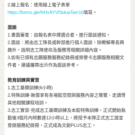
2.線上報名：使用線上電子表單
https://forms.gle/NHxAYVf3utuaTam16
填寫。
面談
1.書面審查：由報名表中擇適合者，進行面談通知。
2.面談：將由志工隊長或幹部進行個人面談，除瞭解專長興
趣外，說明志工隊使命及服務等相關詳細內容。
3.如有已領有志願服務服務紀錄冊或榮譽卡志願服務相關文
件者，建議攜帶出示作為面談參考。
教育訓練與實習
1.志工基礎訓練(6小時)
2.特殊訓練-無償享有各場館空間與服務內容之導覽、走讀等
其他相關課程培訓。
3.志工實習-完成志工基礎訓練及本館特殊訓練，正式開始執
勤後3個月內時數達12小時以上，將授予本隊正式志工證並
登錄服務紀錄冊，正式成為文創PLUS志工。