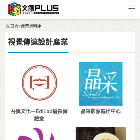
回首頁
>產業資料庫
視覺傳達設計產業
吾說文化－EdiLab編採實
晶采影像輸出中心
驗室