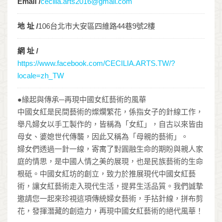
Email /
cecilia.arts2016@gmail.com
地 址 /
106台北市大安區四維路44巷9號2樓
網 址 /
https://www.facebook.com/CECILIA.ARTS.TW/?
locale=zh_TW
●緣起與傳承─再現中國女紅藝術的風華
中國女紅是民間藝術的燦爛繁花，係指女子的針線工作，
舉凡婦女以手工製作的，皆稱為「女紅」，自古以來皆由
母女、婆媳世代傳襲，因此又稱為「母親的藝術」。
婦女們透過一針一線，寄寓了對圓融生命的期盼與親人家
庭的情思，是中國人情之美的展現，也是民族藝術的生命
根砥。中國女紅坊的創立，致力於推展現代中國女紅藝
術，讓女紅藝術走入現代生活，提昇生活品質。我們誠摯
邀請您一起來珍視這項傳統婦女藝術，手拈針線，拼布剪
花，發揮潛藏的創造力，再現中國女紅藝術的絕代風華！