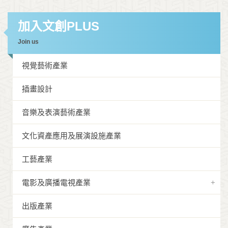
加入文創PLUS
Join us
視覺藝術產業
插畫設計
音樂及表演藝術產業
文化資產應用及展演設施產業
工藝產業
電影及廣播電視產業
出版產業