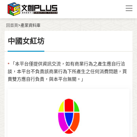
回首頁
>產業資料庫
中國女紅坊
「本平台僅提供資訊交流，如有商業行為之產生應自行洽
*
談，本平台不負責該商業行為下所產生之任何消費問題，買
賣雙方應自行負責，與本平台無關。」