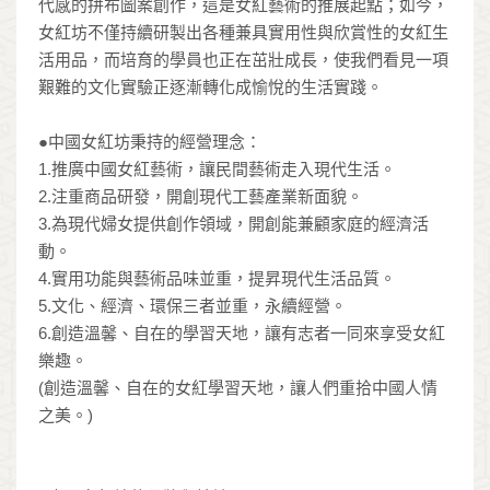
代感的拼布圖案創作，這是女紅藝術的推展起點；如今，
女紅坊不僅持續研製出各種兼具實用性與欣賞性的女紅生
活用品，而培育的學員也正在茁壯成長，使我們看見一項
艱難的文化實驗正逐漸轉化成愉悅的生活實踐。
●中國女紅坊秉持的經營理念：
1.推廣中國女紅藝術，讓民間藝術走入現代生活。
2.注重商品研發，開創現代工藝產業新面貌。
3.為現代婦女提供創作領域，開創能兼顧家庭的經濟活
動。
4.實用功能與藝術品味並重，提昇現代生活品質。
5.文化、經濟、環保三者並重，永續經營。
6.創造溫馨、自在的學習天地，讓有志者一同來享受女紅
樂趣。
(創造溫馨、自在的女紅學習天地，讓人們重拾中國人情
之美。)