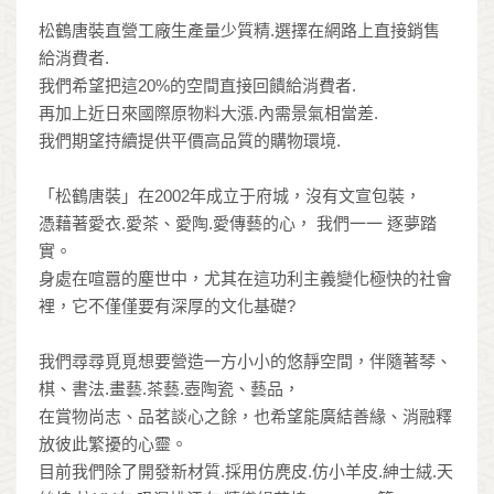
松鶴唐裝直營工廠生產量少質精.選擇在網路上直接銷售
給消費者.
我們希望把這20%的空間直接回饋給消費者.
再加上近日來國際原物料大漲.內需景氣相當差.
我們期望持續提供平價高品質的購物環境.
「松鶴唐裝」在2002年成立于府城，沒有文宣包裝，
憑藉著愛衣.愛茶、愛陶.愛傳藝的心， 我們一一 逐夢踏
實。
身處在喧囂的塵世中，尤其在這功利主義變化極快的社會
裡，它不僅僅要有深厚的文化基礎?
我們尋尋覓覓想要營造一方小小的悠靜空間，伴隨著琴、
棋、書法.畫藝.茶藝.壺陶瓷、藝品，
在賞物尚志、品茗談心之餘，也希望能廣結善緣、消融釋
放彼此繁擾的心靈。
目前我們除了開發新材質.採用仿麂皮.仿小羊皮.紳士絨.天