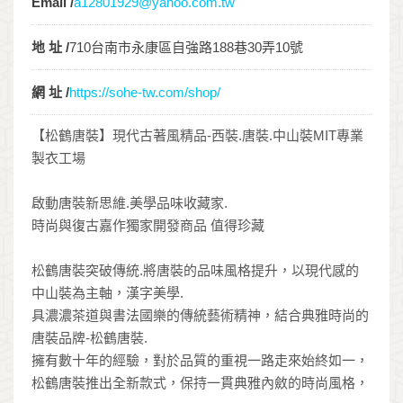
Email /
a12801929@yahoo.com.tw
地 址 /
710台南市永康區自強路188巷30弄10號
網 址 /
https://sohe-tw.com/shop/
【松鶴唐裝】現代古著風精品-西裝.唐裝.中山裝MIT專業
製衣工場
啟動唐裝新思維.美學品味收藏家.
時尚與復古嘉作獨家開發商品 值得珍藏
松鶴唐裝突破傳統.將唐裝的品味風格提升，以現代感的
中山裝為主軸，漢字美學.
具濃濃茶道與書法國樂的傳統藝術精神，結合典雅時尚的
唐裝品牌-松鶴唐裝.
擁有數十年的經驗，對於品質的重視一路走來始終如一，
松鶴唐裝推出全新款式，保持一貫典雅內斂的時尚風格，