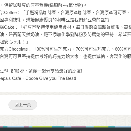
，保留咖啡豆的原萃營養(綠原酸-抗氧化物)。
啡Coffee：「手選精品咖啡豆、台灣原產咖啡豆、台灣原產可可豆
國專利技術，烘焙健康優良的咖啡豆是我們好豆爸的堅持!」
糕Cake：「好豆爸堅持使用優良食材，每日嚴選臺灣新鮮雞蛋、高
油、紐西蘭天然奶油，絕不添加化學發酵粉及防腐劑的堅持，希望
起安心享用！」
克力Chocolate：「80%可可生巧克力、70%可可生巧克力、60%
台灣可可豆堅持提供最好的巧克力給大家，也提供減糖、客製化的服
豆爸! 好咖啡，邀你一起分享給最好的朋友!
apa's Café．Cocoa Give you The Best!
回上一頁