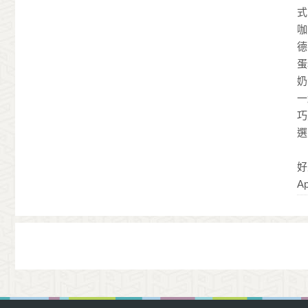
式
咖
德
蛋
奶
一
巧
選
好
Ap