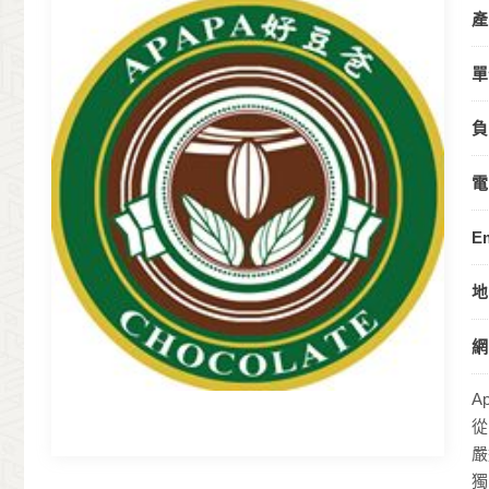
產
單
負
電
Em
地
網
A
從
嚴
獨