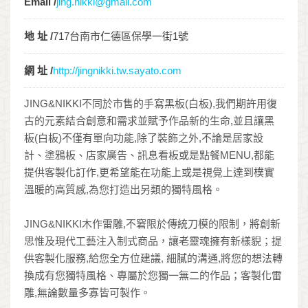
Email /
jing.nikki@gmail.com
地 址 /
717台南市仁德區保學一街1號
網 址 /
http://jingnikki.tw.sayato.com
JING&NIKKI不同於市售的手寫黑板(白板),我們期許用復
古的元素結合創意和需求並賦予作品新的生命,並且讓黑
板(白板)不僅有單向功能,除了裝飾之外,不論是居家設
計、塗鴉板、店家廣告、訊息看板或是點餐MENU,都能
提供客製化訂作,更希望能在功能上或是視覺上達到樸實
溫暖的高質感,為您打造出另類的獨特風格。
JING&NIKKI木作雷雕,不窘限於傳統刀模的限制，將創新
思惟及現代工藝注入制式商品，讓老靈魂擁有新樣貎；提
供客製化服務,給您全方位建議, 細膩的溝通,將您的想法轉
換成有您獨特風格、專屬於您獨一無二的作品；客製化雷
雕,無論數量多寡皆可製作。