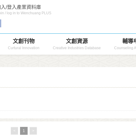
入/登入產業資料庫
in / log in to Wenchuang PLUS
文創刊物
文創資源
輔導
Curtural Innovation
Creative Industries Database
Counseling A
<
1
>