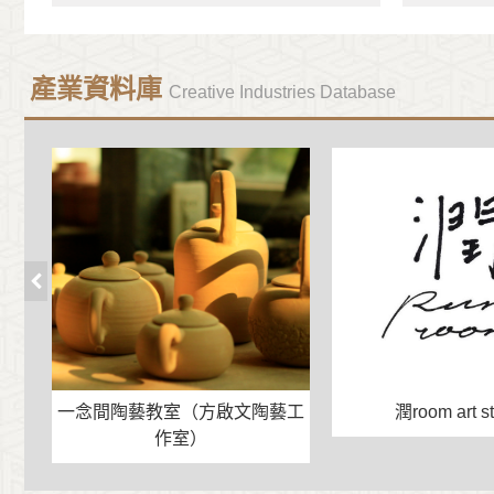
【補助】(113年)文化黑潮之國際藝術展會補助要點
2023-12-15
產業資料庫
(113年)文化部媒合演藝團隊進駐演藝場所合作計畫
Creative Industries Database
2023-12-07
【補助】(113年)文化部推動實體書店發展補助作業
2023-12-06
〈慢慢變臺南〉主題曲MV正式上線！
一念間陶藝教室（方啟文陶藝工
潤room art s
作室）