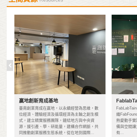
2023-12-15
(113年)文化部媒合演藝團隊進駐演藝場所合作計畫
2023-12-07
【補助】(113年)文化部推動實體書店發展補助作業
2023-12-06
〈慢慢變臺南〉主題曲MV正式上線！
2026-07-03
臺南城市品牌識別系統-【臺南美學新進化！✨ 發現我們的
2026-04-22
【資源分享】文創PLUS線上諮詢與輔導申請
2026-02-26
文化幣擴大發放對象13-22歲，3/9-3/20文化部辦理北
贏地創新育成基地
Fabla
過！
臺南創業育成在贏地，以永續經營為思維，數
FabLab
公
位經濟、體驗經濟及循環經濟為主軸之創生模
織FabFou
2024-04-15
藝
式，建立精實服務團隊，鏈結地方與中央資
熱愛動手實
加強文化創意產業升級轉型貸款專案(113.04.15更新)
數
源，援引產、學、研能量，建構合作網脈，共
備與空間讓
同推動創業服務生態系統，從在地到國際...
有...
2023-12-15