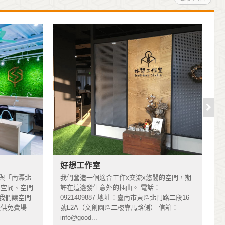
好想工作室
與「南漂北
我們營造一個適合工作x交流x悠閒的空間，期
享空間、空間
許在這邊發生意外的插曲。 電話：
我們讓空間
0921409887 地址：臺南市東區北門路二段16
提供免費場
號L2A（文創園區二樓靠馬路側） 信箱：
info@good...