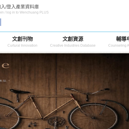
入/登入產業資料庫
in / log in to Wenchuang PLUS
文創刊物
文創資源
輔導
Curtural Innovation
Creative Industries Database
Counseling A