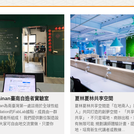
「N」種魅力】
中南東「藝文消費點招商說明會」，文創品牌千萬別錯
bTainan臺南自造者實驗室
夏林夏林共享空間
Tainan為南臺灣第一處註冊於全球性組
夏林夏林共享空間是「在地南人」
ndation的FabLab據點，成員由一群
人」共同打造的創夢空間。 「共
踐者所組成！ 我們提供數位製造設
共享」，不只是場地、商辦出租，
大家可自由地交流實做，只要你
有無限可能 規劃講師體驗計畫，
地，培育新生代講者或教練...